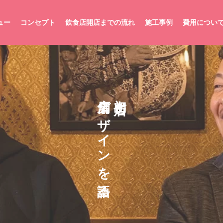
ュー
コンセプト
飲食店開店までの流れ
施工事例
費用につい
店
初
舗
出
デ
店
と
ザ
イ
ン
を
語
る
。