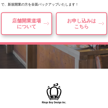
で、
新規開業の方を全面バックアップいたします！
店舗開業道場
お申し込みは
について
こちら