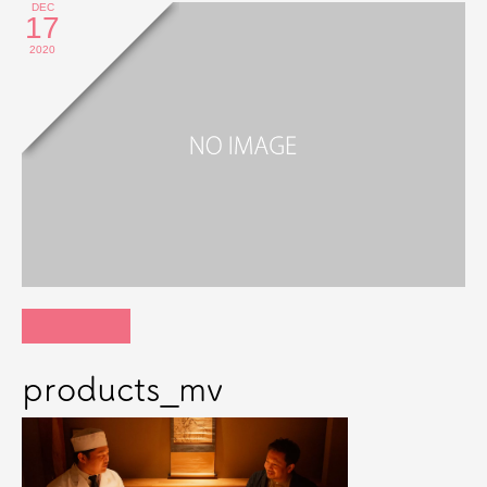
DEC
17
2020
products_mv