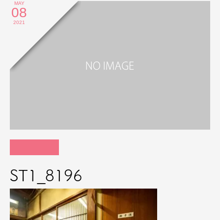
MAY
08
2021
ST1_8196