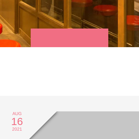
AUG
16
2021