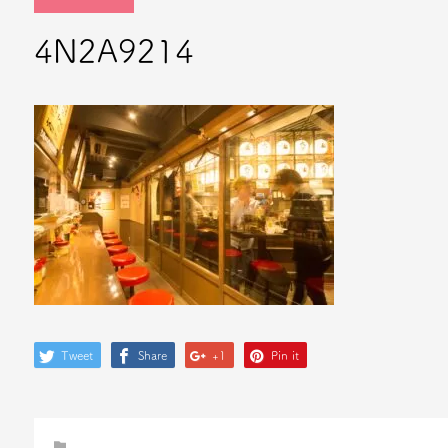
4N2A9214
Tweet
Share
+1
Pin it