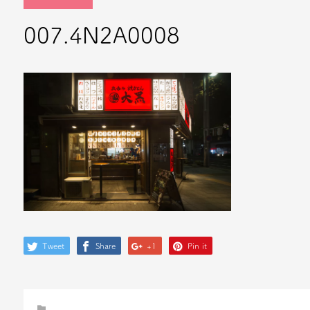
007.4N2A0008
Tweet
Share
+1
Pin it