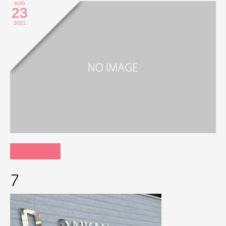
AUG
23
2021
7