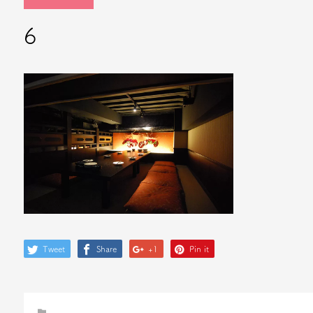
6
Tweet
Share
+1
Pin it