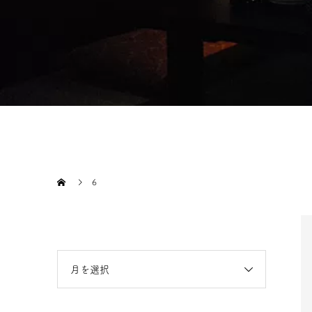
6
月を選択