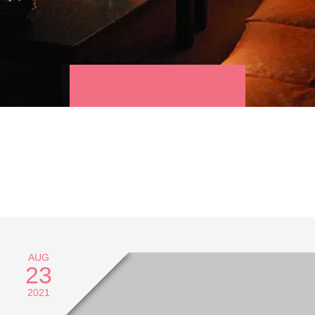
AUG
23
2021