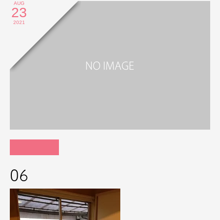
AUG
23
2021
06