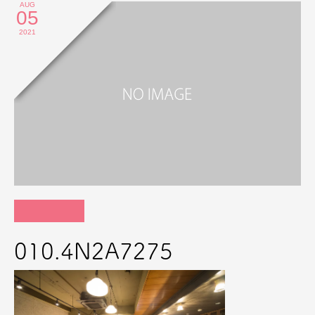
AUG
05
2021
010.4N2A7275