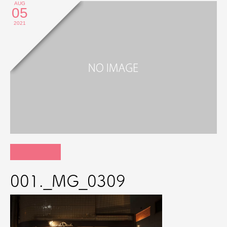
AUG
05
2021
001._MG_0309